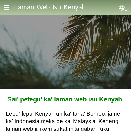
Skip to main content
Laman Web Isu Kenyah
Sel
Sai' petegu' ka' laman web isu Kenyah.
Lepu'-lepu' Kenyah un ka' tana' Borneo, ja ne
ka' Indonesia meka pe ka' Malaysia. Keneng
laman web ji, ikem sukat mita gaban (uku'