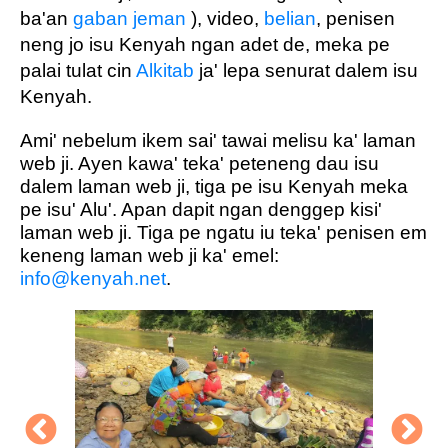
ba'an
gaban jeman
), video,
belian
, penisen
neng jo isu Kenyah ngan adet de, meka pe
palai tulat cin
Alkitab
ja' lepa senurat dalem isu
Kenyah.
Ami' nebelum ikem sai' tawai melisu ka' laman
web ji. Ayen kawa' teka' peteneng dau isu
dalem laman web ji, tiga pe isu Kenyah meka
pe isu' Alu'. Apan dapit ngan denggep kisi'
laman web ji. Tiga pe ngatu iu teka' penisen em
keneng laman web ji ka' emel:
info@kenyah.net
.